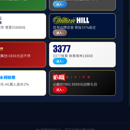
学生第一党支部开展“党员讲党课”系列活动
学生第一党支部开展“不忘初心、踔厉奋发”主题党日活动
第48期入党积极分子培训班开展“三行情书”征集活动
召开第48期党校入党积极分子培训班动员大会
代会】体育学院召开党员大会选举出席学校第二次党代会代...
召开Betway体育西汉姆联第二次代表大会体育学院党委动员部署
47期入党积极分子培训班开展参观成都市烈士陵园社会实...
党校第47期入党积极分子培训班开展主题讨论
开展党校第一次模拟考试
召开第47期入党积极分子培训班动员大会
织收看庆祝中国共产党成立100周年大会并开展主题党日...