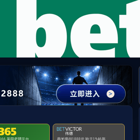
CHN·必威(西汉姆联)官方网站-BETWAY SPORTS
养
公共体育
科学研究
betway中国西
学
汉姆联官网
态