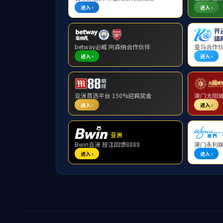
党务动态
体育学院
支部建设
体育学院
理论学习
纪委工作
体育学院
体育学院
【喜迎党
体育学院
体育学院第
体育学院
体育学院
体育学院
体育学院组