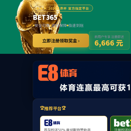
******
首页
学院概况
师资队伍
人才培
betway中国西汉姆联官网
党务动