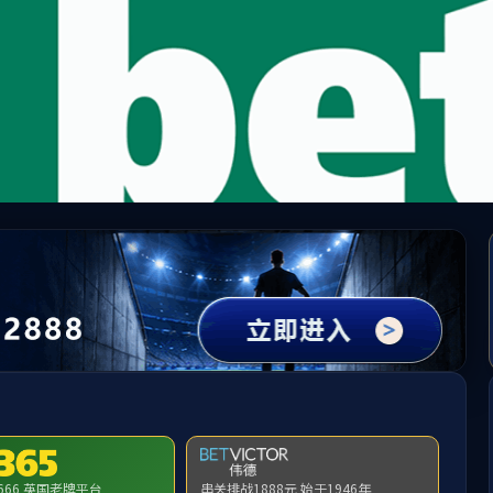
CHN·必威(西汉姆联)官方网站-BETWAY SPORTS
养
公共体育
科学研究
betway中国西
学
汉姆联官网
发布者：体育学院
发布时间：2026-01-06
浏览次数：