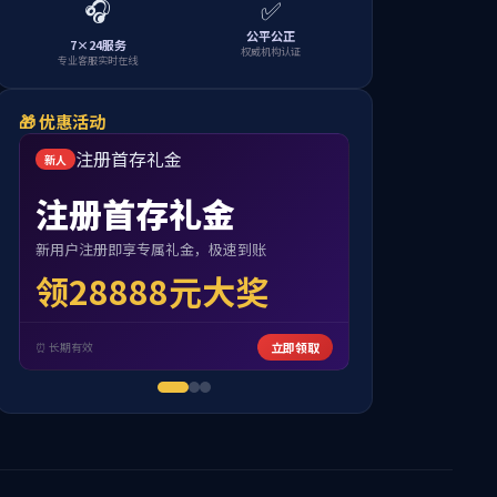
按照学院心理工作规划，自行组织开展心理疏导专题活动
情绪自我察觉”为切入点，分享自身调节经验，迅速拉近
等实用技巧，例如指导同学将长期训练目标拆解为周度小任务
典型案例现场分析，引导大家通过“情绪关键词标注”“同
法。参与同学表示，将在今后运用所学技巧更好地平衡训