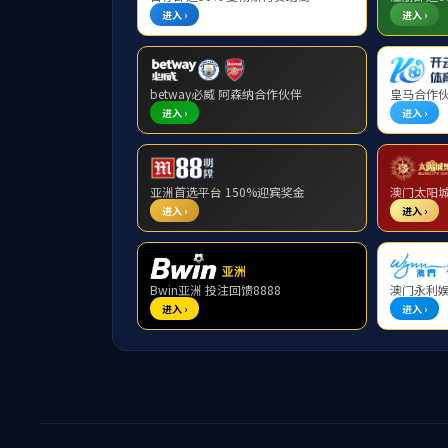
学工动态
2022级
团委工作
体育学院2
班级动态
体育学院2
体育学院组
体育学院组