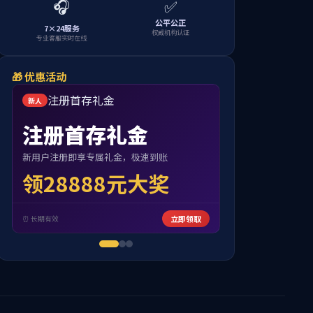
总共
5
记录
第一页
<<上一页
下一页>>
尾页
页码
1
/
1