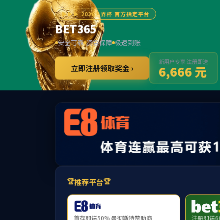
******
首页
学院概况
师资队伍
人才培
体育学院2018届校级优秀毕业生