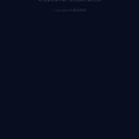
etway体育西汉姆联体育学院
2014
级体育教育专业学生，
年
2018
ay体育西汉姆联“院级三好学生”荣誉称号
y体育西汉姆联“优秀共青团员 ”
荣誉称号
y体育西汉姆联“院级三好学生”荣誉称号
普通高等院校体育专业学生说课比赛（术科组）三等奖
ay体育西汉姆联“校级优秀三好学生”荣誉称号
志奖学金”
y体育西汉姆联“校级三好学生”荣誉称号
誉称号
生”荣誉称号