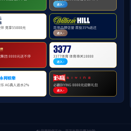
etway体育西汉姆联体育学院
2014级体育教育专业学生，2018年校级优
tway体育西汉姆联“校级三好学生”荣誉称号
tway体育西汉姆联“校级优秀三好学生”荣誉称号
家励志奖学金”
tway体育西汉姆联“校级三好学生”荣誉称号
tway体育西汉姆联“院级优秀学生干部”荣誉称号
tway体育西汉姆联“校级三好学生”荣誉称号
“工行杯”四川省大学生网球锦标赛女子丙组团体第四名、双打第四名
十六届“中国移动·智博杯”大学生网球比赛女子丙组单打第五名
荣誉称号